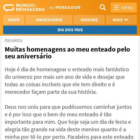
MENU
AMOR
ANIVERSÁRIO
AMIZADE
MAIS
DIA DOS PAIS
Mensagens
REFLEXÃO
AGRADECIMENTO
Muitas homenagens ao meu enteado pelo
seu aniversário
SAUDADE
OTIMISMO
Hoje é dia de homenagear o enteado mais fantástico
NAMORO
VER TODAS
do universo por mais um ano de vida e desejar que
todas as coisas incríveis que ele tem direito e é
merecedor façam parte da sua história.
Deus nos uniu para que pudéssemos caminhar juntos
e é por isso que o bem do meu enteado é tão
importante para mim. Que hoje seja um dia de festa e
alegria tão grande na vida deste menino quanto é a
minha por tê-lo por perto. Parabéns para este enteado