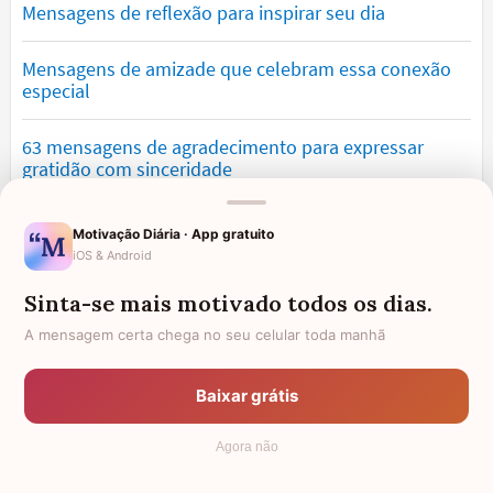
Mensagens de reflexão para inspirar seu dia
Mensagens de amizade que celebram essa conexão
especial
63 mensagens de agradecimento para expressar
gratidão com sinceridade
Mensagens de saudade que tocam o coração e
Motivação Diária · App gratuito
expressam falta
iOS & Android
Sinta-se mais motivado todos os dias.
Mensagens de otimismo que vão encher você de
confiança
A mensagem certa chega no seu celular toda manhã
Mensagens para namorado: declare o seu amor com
Baixar grátis
palavras lindas
Agora não