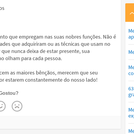
os
Me
ento que empregam nas suas nobres funções. Não é
ap
ades que adquiriram ou as técnicas que usam no
que nunca deixa de estar presente, sua
Me
mo olham para cada pessoa.
Me
ecem as maiores bênçãos, merecem que seu
co
por estarem constantemente do nosso lado!
63
Gostou?
gr
Me
ex
Me