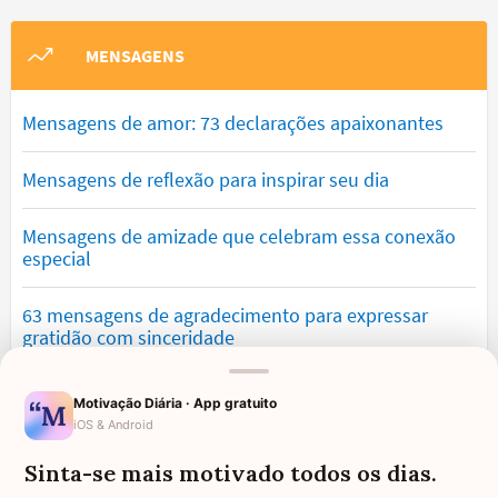
MENSAGENS
Mensagens de amor: 73 declarações apaixonantes
Mensagens de reflexão para inspirar seu dia
Mensagens de amizade que celebram essa conexão
especial
63 mensagens de agradecimento para expressar
gratidão com sinceridade
Mensagens de saudade que tocam o coração e
Motivação Diária · App gratuito
expressam falta
iOS & Android
Sinta-se mais motivado todos os dias.
Mensagens de otimismo que vão encher você de
confiança