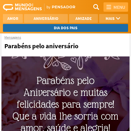
MENU
AMOR
ANIVERSÁRIO
AMIZADE
MAIS
DIA DOS PAIS
Mensagens
REFLEXÃO
AGRADECIMENTO
Parabéns pelo aniversário
SAUDADE
OTIMISMO
NAMORO
VER TODAS