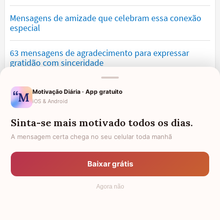
Mensagens de amizade que celebram essa conexão
especial
63 mensagens de agradecimento para expressar
gratidão com sinceridade
Mensagens de saudade que tocam o coração e
Motivação Diária · App gratuito
expressam falta
iOS & Android
Sinta-se mais motivado todos os dias.
Mensagens de otimismo que vão encher você de
confiança
A mensagem certa chega no seu celular toda manhã
Mensagens para namorado: declare o seu amor com
Baixar grátis
palavras lindas
Agora não