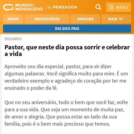
MENU
AMOR
ANIVERSÁRIO
AMIZADE
MAIS
DIA DOS PAIS
Mensagens
REFLEXÃO
AGRADECIMENTO
Pastor, que neste dia possa sorrir e celebrar
a vida
SAUDADE
OTIMISMO
Aproveito seu dia especial, pastor, para vir dizer
NAMORO
VER TODAS
algumas palavras. Você significa muito para mim. É um
verdadeiro exemplo e agradeço de coração por ter me
ensinado o poder da fé.
Que no seu aniversário, todo o bem que você faz, volte
para a sua vida. Que seja um momento de muita paz,
de amor e alegria. Que possa estar ao lado da sua
família, pois é o bem mais precioso que temos.