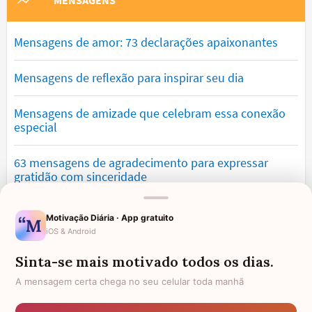
MENSAGENS
Mensagens de amor: 73 declarações apaixonantes
Mensagens de reflexão para inspirar seu dia
Mensagens de amizade que celebram essa conexão
especial
63 mensagens de agradecimento para expressar
gratidão com sinceridade
Mensagens de saudade que tocam o coração e
Motivação Diária · App gratuito
expressam falta
iOS & Android
Sinta-se mais motivado todos os dias.
Mensagens de otimismo que vão encher você de
confiança
A mensagem certa chega no seu celular toda manhã
Mensagens para namorado: declare o seu amor com