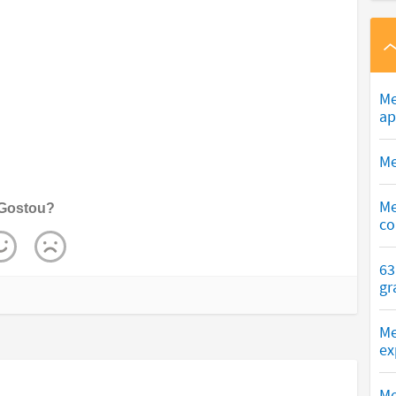
Me
ap
Me
Me
Gostou?
co
63
gr
Me
ex
Me