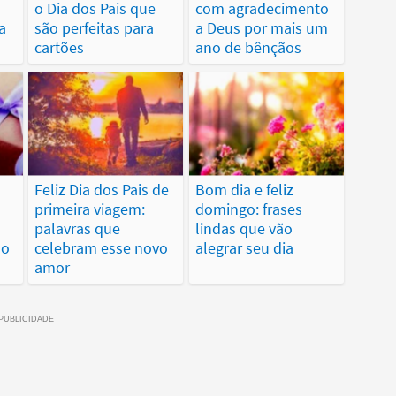
o Dia dos Pais que
com agradecimento
a
são perfeitas para
a Deus por mais um
cartões
ano de bênçãos
Feliz Dia dos Pais de
Bom dia e feliz
primeira viagem:
domingo: frases
palavras que
lindas que vão
 o
celebram esse novo
alegrar seu dia
amor