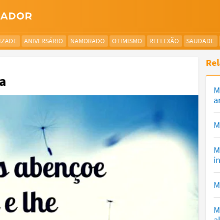
IZADE
ANIVERSÁRIO
NAMORADO
OTIMISMO
REFLEXÃO
SAUDADE
Rel
a
M
a
M
M
i
M
M
a