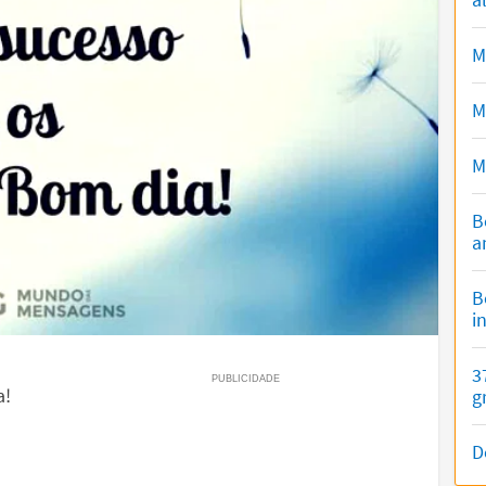
M
M
M
B
a
B
i
3
a!
g
D