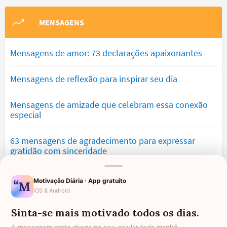
MENSAGENS
Mensagens de amor: 73 declarações apaixonantes
Mensagens de reflexão para inspirar seu dia
Mensagens de amizade que celebram essa conexão
especial
63 mensagens de agradecimento para expressar
gratidão com sinceridade
Mensagens de saudade que tocam o coração e
Motivação Diária · App gratuito
expressam falta
iOS & Android
Sinta-se mais motivado todos os dias.
Mensagens de otimismo que vão encher você de
confiança