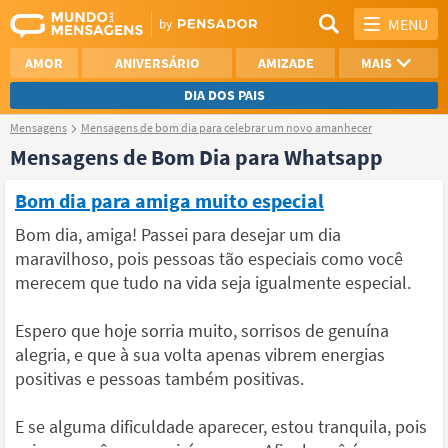
MENU
AMOR
ANIVERSÁRIO
AMIZADE
MAIS
DIA DOS PAIS
Mensagens
Mensagens de bom dia para celebrar um novo amanhecer
REFLEXÃO
AGRADECIMENTO
Mensagens de Bom Dia para Whatsapp
SAUDADE
OTIMISMO
Bom dia para amiga muito especial
NAMORO
VER TODAS
Bom dia, amiga! Passei para desejar um dia
maravilhoso, pois pessoas tão especiais como você
merecem que tudo na vida seja igualmente especial.
Espero que hoje sorria muito, sorrisos de genuína
alegria, e que à sua volta apenas vibrem energias
positivas e pessoas também positivas.
E se alguma dificuldade aparecer, estou tranquila, pois