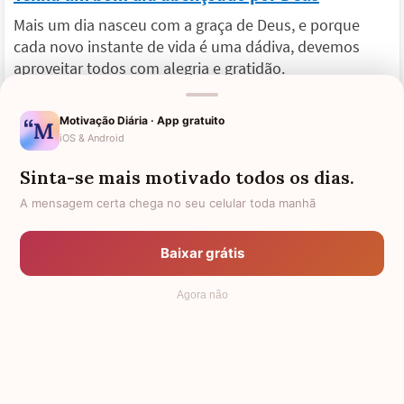
Mais um dia nasceu com a graça de Deus, e porque
cada novo instante de vida é uma dádiva, devemos
aproveitar todos com alegria e gratidão.
Tenha um bom dia abençoado por Deus! Faça cada
Motivação Diária · App gratuito
segundo valer a pena, desfrute do bom e aprenda com
iOS & Android
o menos bom.
Sinta-se mais motivado todos os dias.
Deus ajuda aqueles que têm fé e nunca deixam de
A mensagem certa chega no seu celular toda manhã
lutar. Então não perca nenhuma oportunidade de ser
feliz, e agradeça a Deus por tudo!
Baixar grátis
Agora não
Começar bem o dia, com paz e alegria
Neste mundo de conflito e contenda, onde pessoas
não hesitam em desejar o mal para seu próximo,