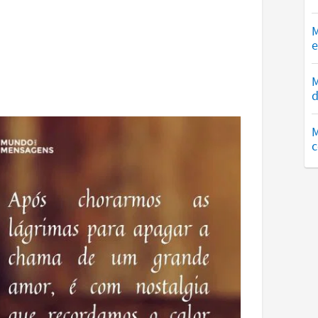
M
e
M
d
M
c