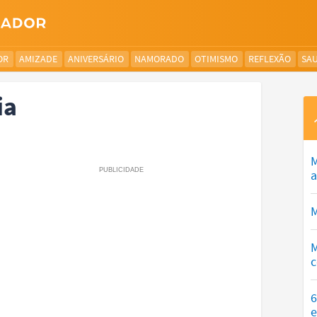
OR
AMIZADE
ANIVERSÁRIO
NAMORADO
OTIMISMO
REFLEXÃO
SA
ia
M
a
M
M
c
6
e