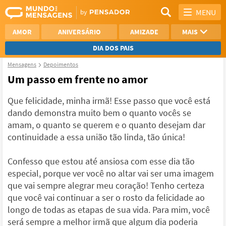
MENU
AMOR
ANIVERSÁRIO
AMIZADE
MAIS
DIA DOS PAIS
Mensagens
Depoimentos
REFLEXÃO
AGRADECIMENTO
Um passo em frente no amor
SAUDADE
OTIMISMO
Que felicidade, minha irmã! Esse passo que você está
dando demonstra muito bem o quanto vocês se
NAMORO
VER TODAS
amam, o quanto se querem e o quanto desejam dar
continuidade a essa união tão linda, tão única!
Confesso que estou até ansiosa com esse dia tão
especial, porque ver você no altar vai ser uma imagem
que vai sempre alegrar meu coração! Tenho certeza
que você vai continuar a ser o rosto da felicidade ao
longo de todas as etapas de sua vida. Para mim, você
será sempre a melhor irmã que algum dia poderia