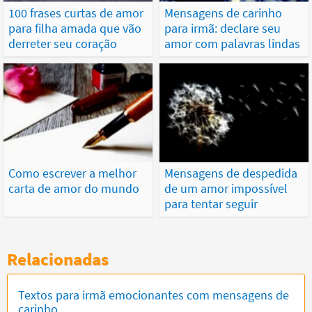
100 frases curtas de amor
Mensagens de carinho
para filha amada que vão
para irmã: declare seu
derreter seu coração
amor com palavras lindas
Como escrever a melhor
Mensagens de despedida
carta de amor do mundo
de um amor impossível
para tentar seguir
Relacionadas
Textos para irmã emocionantes com mensagens de
carinho