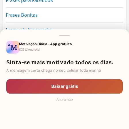
Frases para Facebook
Frases Bonitas
Frases de Engraçadas
Frases Românticas
Motivação Diária · App gratuito
iOS & Android
Frases de Reflexão
Sinta-se mais motivado todos os dias.
A mensagem certa chega no seu celular toda manhã
Frases Lindas
Baixar grátis
Frases de Vida
Agora não
© 2006 - 2026
7Graus
- Mundo das Mensagens, by Pensador: as
mais lindas mensagens da internet.