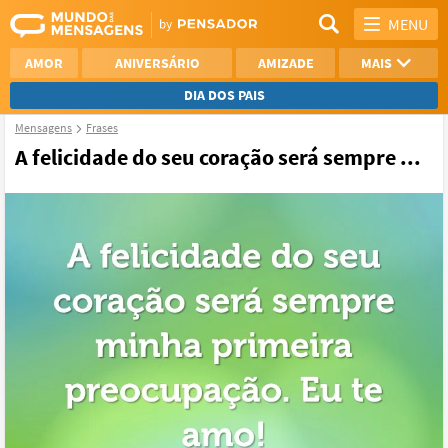
MENU
AMOR
ANIVERSÁRIO
AMIZADE
MAIS
DIA DOS PAIS
Mensagens
Frases
REFLEXÃO
AGRADECIMENTO
A felicidade do seu coração será sempre ...
SAUDADE
OTIMISMO
NAMORO
VER TODAS