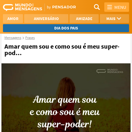
MENU
AMOR
ANIVERSÁRIO
AMIZADE
MAIS
DIA DOS PAIS
Mensagens
Frases
REFLEXÃO
AGRADECIMENTO
Amar quem sou e como sou é meu super-
pod...
SAUDADE
OTIMISMO
NAMORO
VER TODAS