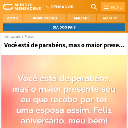
MENU
AMOR
ANIVERSÁRIO
AMIZADE
MAIS
DIA DOS PAIS
Mensagens
Frases
REFLEXÃO
AGRADECIMENTO
Você está de parabéns, mas o maior prese...
SAUDADE
OTIMISMO
NAMORO
VER TODAS