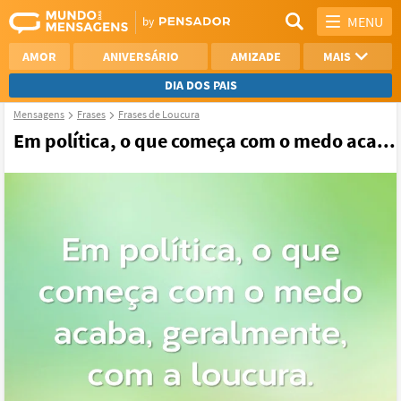
MENU
AMOR
ANIVERSÁRIO
AMIZADE
MAIS
DIA DOS PAIS
Mensagens
Frases
Frases de Loucura
REFLEXÃO
AGRADECIMENTO
Em política, o que começa com o medo aca...
SAUDADE
OTIMISMO
NAMORO
VER TODAS