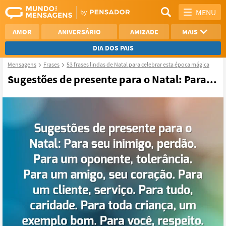
MENU
AMOR
ANIVERSÁRIO
AMIZADE
MAIS
DIA DOS PAIS
Mensagens
Frases
53 frases lindas de Natal para celebrar esta época mágica
REFLEXÃO
AGRADECIMENTO
Sugestões de presente para o Natal: Para...
SAUDADE
OTIMISMO
NAMORO
VER TODAS