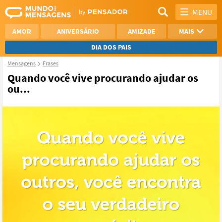
MENU
AMOR
ANIVERSÁRIO
AMIZADE
MAIS
DIA DOS PAIS
Mensagens
Frases
REFLEXÃO
AGRADECIMENTO
Quando você vive procurando ajudar os
ou...
SAUDADE
OTIMISMO
NAMORO
VER TODAS