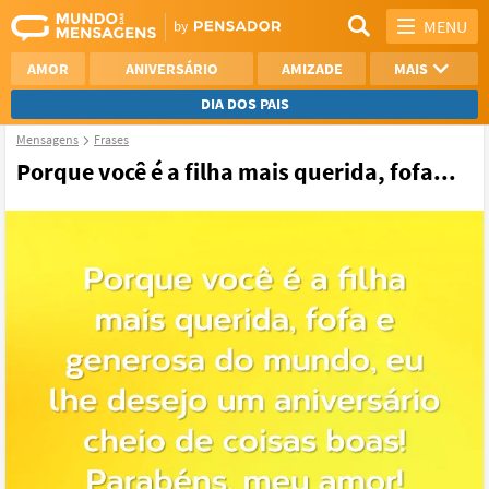
MENU
AMOR
ANIVERSÁRIO
AMIZADE
MAIS
DIA DOS PAIS
Mensagens
Frases
REFLEXÃO
AGRADECIMENTO
Porque você é a filha mais querida, fofa...
SAUDADE
OTIMISMO
NAMORO
VER TODAS