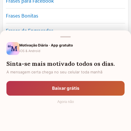
Frases para Facebook
Frases Bonitas
Frases de Engraçadas
Frases Românticas
Motivação Diária · App gratuito
iOS & Android
Frases de Reflexão
Sinta-se mais motivado todos os dias.
A mensagem certa chega no seu celular toda manhã
Frases Lindas
Baixar grátis
Frases de Vida
Agora não
© 2006 - 2026
7Graus
- Mundo das Mensagens, by Pensador: as
mais lindas mensagens da internet.