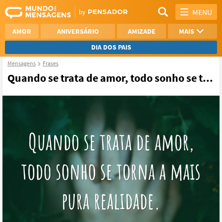
MENU
AMOR
ANIVERSÁRIO
AMIZADE
MAIS
DIA DOS PAIS
Mensagens
Frases
REFLEXÃO
AGRADECIMENTO
Quando se trata de amor, todo sonho se t...
SAUDADE
OTIMISMO
NAMORO
VER TODAS