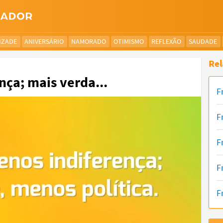
IZADE
ANIVERSÁRIO
NAMORADO
OTIMISMO
REFLEXÃO
SAUDADE
Rel
ça; mais verda...
F
F
F
F
F