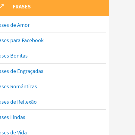
FRASES
ases de Amor
ases para Facebook
ases Bonitas
ases de Engraçadas
ases Românticas
ases de Reflexão
ases Lindas
ases de Vida