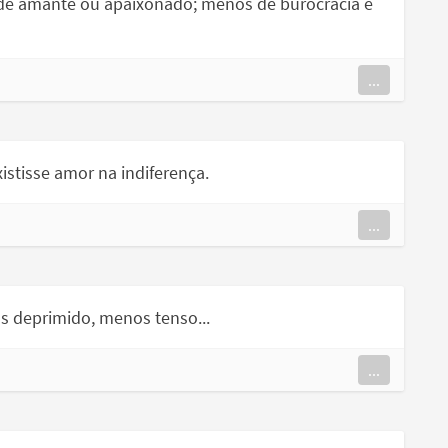
 de amante ou apaixonado; menos de burocracia e
...
tisse amor na indiferença.
...
s deprimido, menos tenso...
...