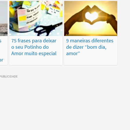
s
75 frases para deixar
9 maneiras diferentes
o seu Potinho do
de dizer “bom dia,
Amor muito especial
amor”
or