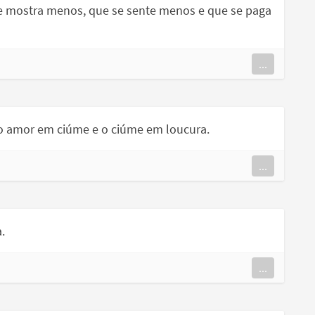
 mostra menos, que se sente menos e que se paga
...
 o amor em ciúme e o ciúme em loucura.
...
.
...