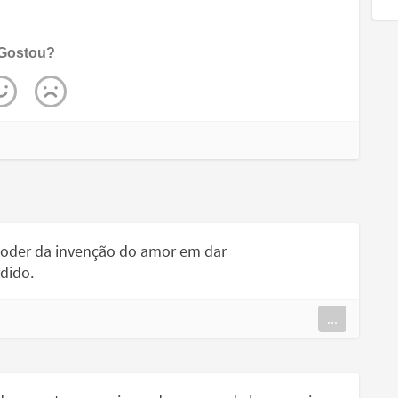
Gostou?
 poder da invenção do amor em dar
dido.
...