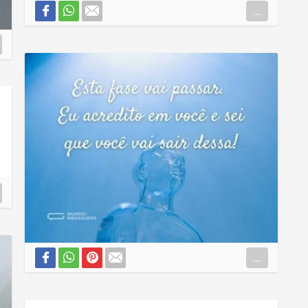
...
...