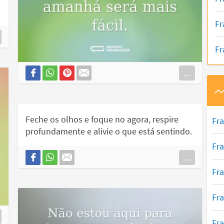
Fr
Fr
...
Feche os olhos e foque no agora, respire
Fr
profundamente e alivie o que está sentindo.
Fr
...
Fra
Fr
Fr