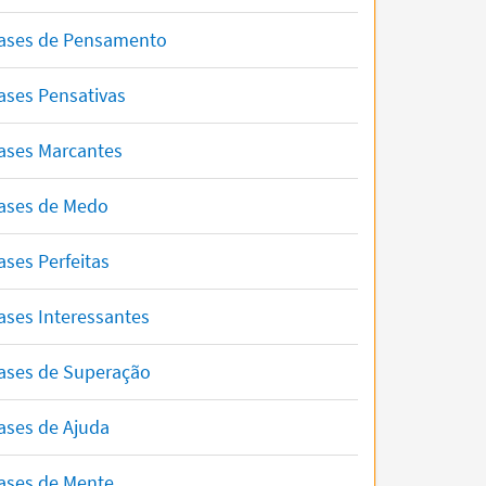
ases de Pensamento
ases Pensativas
ases Marcantes
ases de Medo
ases Perfeitas
ases Interessantes
ases de Superação
ases de Ajuda
ases de Mente