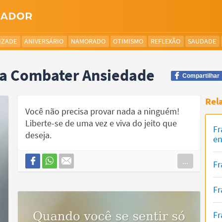
IZADE
ANIVERSÁRIO
NAMORADO
OTIMISMO
REFLEXÃO
SAUDADE
ra Combater Ansiedade
Compartilhar
Rel
Você não precisa provar nada a ninguém!
Liberte-se de uma vez e viva do jeito que
Fr
deseja.
en
...
Fr
Fr
Fr