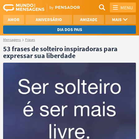
MENU
AMOR
ANIVERSÁRIO
AMIZADE
MAIS
DIA DOS PAIS
Mensagens
Frases
REFLEXÃO
AGRADECIMENTO
53 frases de solteiro inspiradoras para
expressar sua liberdade
SAUDADE
OTIMISMO
NAMORO
VER TODAS