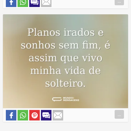
...
...