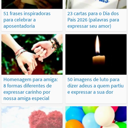
51 frases inspiradoras
23 cartas para o Dia dos
para celebrar a
Pais 2026 (palavras para
aposentadoria
expressar seu amor)
Homenagem para amiga:
50 imagens de luto para
8 formas diferentes de
dizer adeus a quem partiu
expressar carinho por
e expressar a sua dor
nossa amiga especial