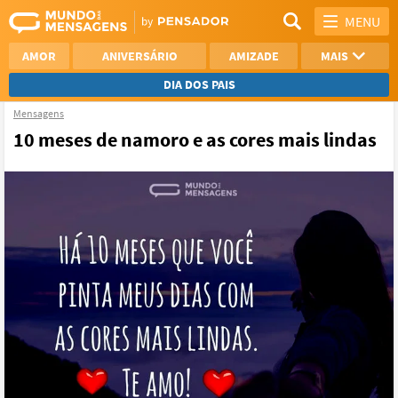
MENU
AMOR
ANIVERSÁRIO
AMIZADE
MAIS
DIA DOS PAIS
Mensagens
REFLEXÃO
AGRADECIMENTO
10 meses de namoro e as cores mais lindas
SAUDADE
OTIMISMO
NAMORO
VER TODAS