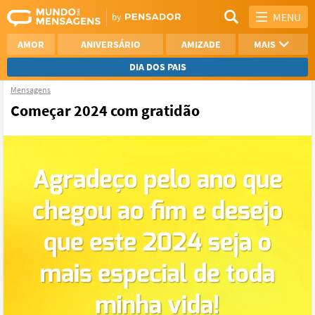
MENU
AMOR
ANIVERSÁRIO
AMIZADE
MAIS
DIA DOS PAIS
Mensagens
REFLEXÃO
AGRADECIMENTO
Começar 2024 com gratidão
SAUDADE
OTIMISMO
NAMORO
VER TODAS