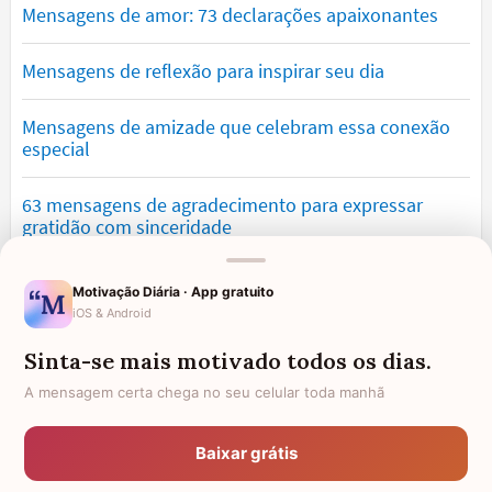
Mensagens de amor: 73 declarações apaixonantes
Mensagens de reflexão para inspirar seu dia
Mensagens de amizade que celebram essa conexão
especial
63 mensagens de agradecimento para expressar
gratidão com sinceridade
Mensagens de saudade que tocam o coração e
Motivação Diária · App gratuito
expressam falta
iOS & Android
Sinta-se mais motivado todos os dias.
Mensagens de otimismo que vão encher você de
confiança
A mensagem certa chega no seu celular toda manhã
Mensagens para namorado: declare o seu amor com
Baixar grátis
palavras lindas