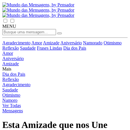
MENU
Agradecimento
Amor
Amizade
Aniversário
Namorado
Otimismo
Reflexão
Saudade
Frases Lindas
Dia dos Pais
Amor
Aniversário
Amizade
Mais
Dia dos Pais
Reflexão
Agradecimento
Saudade
Otimismo
Namoro
Ver Todas
Mensagens
Esta Amizade que nos Une