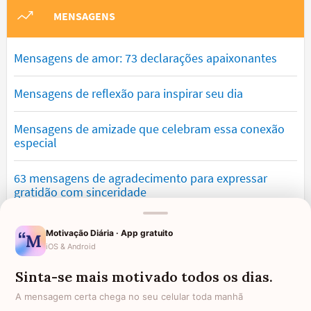
MENSAGENS
Mensagens de amor: 73 declarações apaixonantes
Mensagens de reflexão para inspirar seu dia
Mensagens de amizade que celebram essa conexão
especial
63 mensagens de agradecimento para expressar
gratidão com sinceridade
Mensagens de saudade que tocam o coração e
Motivação Diária · App gratuito
expressam falta
iOS & Android
Sinta-se mais motivado todos os dias.
Mensagens de otimismo que vão encher você de
confiança
A mensagem certa chega no seu celular toda manhã