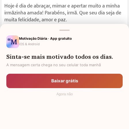
Hoje é dia de abraçar, mimar e apertar muito a minha
irmãzinha amada! Parabéns, irmã. Que seu dia seja de
muita felicidade, amor e paz.
Você é um dos maiores motivos da minha alegria e tê-
Motivação Diária · App gratuito
la na minha vida é uma felicidade que mal posso
iOS & Android
descrever. Aproveite seu dia especial e seu novo ano de
vida.
Sinta-se mais motivado todos os dias.
A mensagem certa chega no seu celular toda manhã
Tudo que desejo é que você seja muito feliz, pois
afinal, é só o que importa. Parabéns pelo seu dia de
Baixar grátis
aniversário!
Agora não
Seu dia de princesa
Feliz Aniversário! Hoje o dia é todo seu, irmã caçula. É