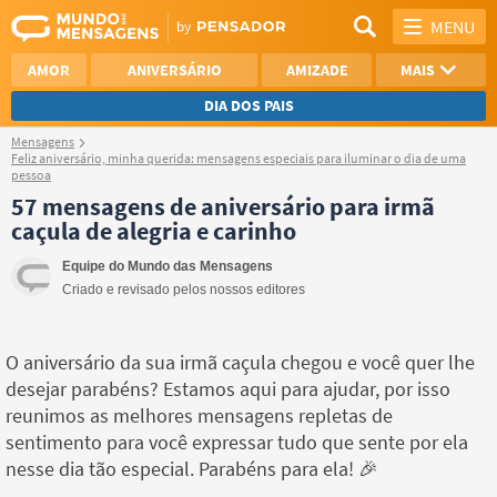
MENU
AMOR
ANIVERSÁRIO
AMIZADE
MAIS
DIA DOS PAIS
Mensagens
REFLEXÃO
AGRADECIMENTO
Feliz aniversário, minha querida: mensagens especiais para iluminar o dia de uma
pessoa
57 mensagens de aniversário para irmã
SAUDADE
OTIMISMO
caçula de alegria e carinho
NAMORO
VER TODAS
Equipe do Mundo das Mensagens
Criado e revisado pelos nossos editores
O aniversário da sua irmã caçula chegou e você quer lhe
desejar parabéns? Estamos aqui para ajudar, por isso
reunimos as melhores mensagens repletas de
sentimento para você expressar tudo que sente por ela
nesse dia tão especial. Parabéns para ela! 🎉