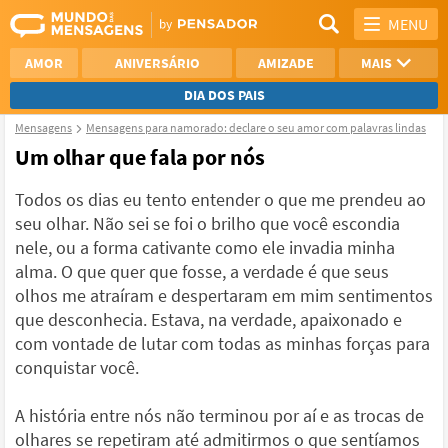
MENU
AMOR
ANIVERSÁRIO
AMIZADE
MAIS
DIA DOS PAIS
Mensagens
Mensagens para namorado: declare o seu amor com palavras lindas
REFLEXÃO
AGRADECIMENTO
Um olhar que fala por nós
SAUDADE
OTIMISMO
Todos os dias eu tento entender o que me prendeu ao
seu olhar. Não sei se foi o brilho que você escondia
NAMORO
VER TODAS
nele, ou a forma cativante como ele invadia minha
alma. O que quer que fosse, a verdade é que seus
olhos me atraíram e despertaram em mim sentimentos
que desconhecia. Estava, na verdade, apaixonado e
com vontade de lutar com todas as minhas forças para
conquistar você.
A história entre nós não terminou por aí e as trocas de
olhares se repetiram até admitirmos o que sentíamos