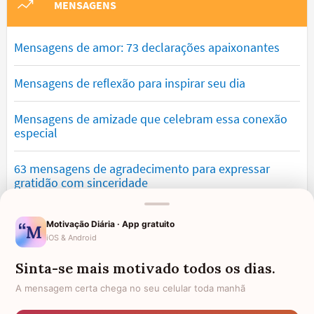
MENSAGENS
Mensagens de amor: 73 declarações apaixonantes
Mensagens de reflexão para inspirar seu dia
Mensagens de amizade que celebram essa conexão
especial
63 mensagens de agradecimento para expressar
gratidão com sinceridade
Mensagens de saudade que tocam o coração e
Motivação Diária · App gratuito
expressam falta
iOS & Android
Sinta-se mais motivado todos os dias.
Mensagens de otimismo que vão encher você de
confiança
A mensagem certa chega no seu celular toda manhã