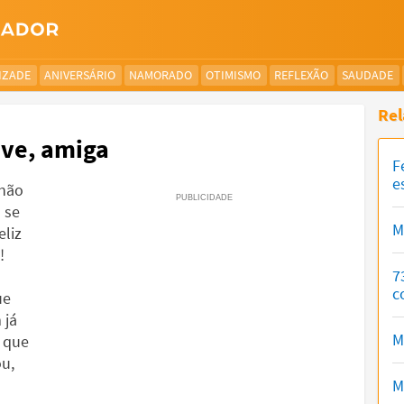
IZADE
ANIVERSÁRIO
NAMORADO
OTIMISMO
REFLEXÃO
SAUDADE
Rel
ive, amiga
F
e
 não
 se
M
eliz
!
7
c
ue
 já
M
 que
u,
M