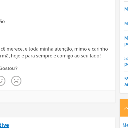
M
.
não
M
M
p
cê merece, e toda minha atenção, mimo e carinho
irmã, hoje e para sempre e comigo ao seu lado!
5
p
Gostou?
5
a
tive
Me