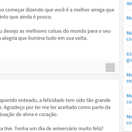
ap
osso começar dizendo que você é a melhor amiga que
into que ainda é pouco.
Me
u desejo as melhores coisas do mundo para o seu
Me
alegria que ilumina tudo em sua volta.
co
63
gr
...
Me
ex
Me
uerido enteado, a felicidade tem sido tão grande
co
. Agradeço por ter me ter aceitado como parte da
situação de alma e coração.
Me
co
 tive. Tenha um dia de aniversário muito feliz!