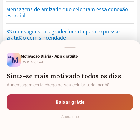
Mensagens de amizade que celebram essa conexão
especial
63 mensagens de agradecimento para expressar
gratidão com sinceridade
Mensagens de saudade que tocam o coração e
Motivação Diária · App gratuito
expressam falta
iOS & Android
Sinta-se mais motivado todos os dias.
Mensagens de otimismo que vão encher você de
confiança
A mensagem certa chega no seu celular toda manhã
Mensagens para namorado: declare o seu amor com
Baixar grátis
palavras lindas
Agora não
© 2006 - 2026
7Graus
- Mundo das Mensagens, by Pensador: as