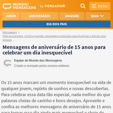
MENU
AMOR
ANIVERSÁRIO
AMIZADE
MAIS
DIA DOS PAIS
Mensagens
REFLEXÃO
AGRADECIMENTO
Feliz aniversário, minha querida: mensagens especiais para iluminar o dia de uma
pessoa
Mensagens de aniversário de 15 anos para
SAUDADE
OTIMISMO
celebrar um dia inesquecível
NAMORO
VER TODAS
Equipe do Mundo das Mensagens
Criado e revisado pelos nossos editores
Os 15 anos marcam um momento inesquecível na vida de
qualquer jovem, repleto de sonhos e novas descobertas.
Para celebrar essa data tão especial, nada melhor do que
palavras cheias de carinho e bons desejos. Aproveite e
confira as melhores mensagens de aniversário de 15 anos
para tornar esse dia ainda mais memorável e cheio de