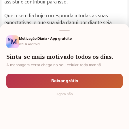
assistir e contribuir para isso.
Que o seu dia hoje corresponda a todas as suas
expectativas, e que sua vida daqui por diante seja
abençoada pela felicidade. Que os momentos menos
bons se transformem em importantes aprendizagens,
Motivação Diária · App gratuito
e que os sonhos e a ilusão jamais abandonem seu
iOS & Android
generoso coração.
Sinta-se mais motivado todos os dias.
Parabéns, minha filha amada, e seja sempre muito
A mensagem certa chega no seu celular toda manhã
feliz!
Baixar grátis
Agora não
Os 15 anos da minha afilhada
Minha linda afilhada, pensar que já se passaram 15
anos desde que você chegou ao mundo é realmente
impressionante. Hoje você já está uma mulherzinha