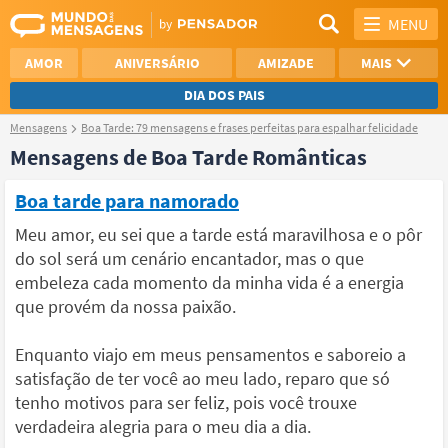
MENU
AMOR
ANIVERSÁRIO
AMIZADE
MAIS
DIA DOS PAIS
Mensagens
Boa Tarde: 79 mensagens e frases perfeitas para espalhar felicidade
REFLEXÃO
AGRADECIMENTO
Mensagens de Boa Tarde Românticas
SAUDADE
OTIMISMO
Boa tarde para namorado
NAMORO
VER TODAS
Meu amor, eu sei que a tarde está maravilhosa e o pôr
do sol será um cenário encantador, mas o que
embeleza cada momento da minha vida é a energia
que provém da nossa paixão.
Enquanto viajo em meus pensamentos e saboreio a
satisfação de ter você ao meu lado, reparo que só
tenho motivos para ser feliz, pois você trouxe
verdadeira alegria para o meu dia a dia.