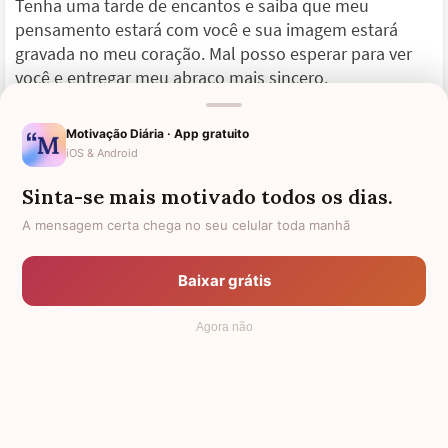
Tenha uma tarde de encantos e saiba que meu
pensamento estará com você e sua imagem estará
gravada no meu coração. Mal posso esperar para ver
você e entregar meu abraço mais sincero.
Boa tarde, meu grande amor!
Motivação Diária · App gratuito
iOS & Android
Sinta-se mais motivado todos os dias.
A mensagem certa chega no seu celular toda manhã
O amor e as provas de fogo
O dia é muito grande, repleto de desafios e surpresas
Baixar grátis
sem nome, despidas no tempo do agora! Tenha um
boa tarde, meu amor! E que a saudade desapareça um
Agora não
pouco para nos deixar respirar, mas que o desejo e a
vontade de estar junto continuem nos nossos
corações.
Gosto muito de você, meu bem! E sinto saudade.