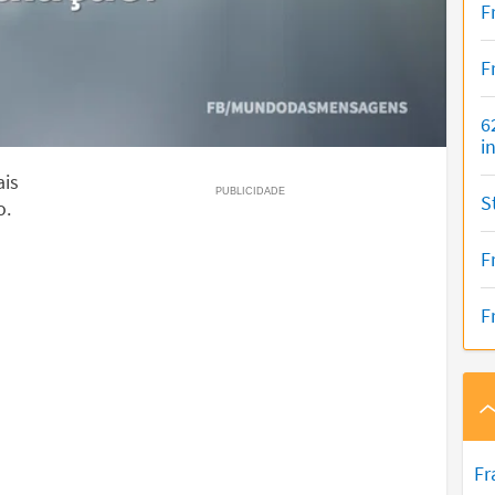
F
F
6
i
ais
S
o.
F
F
Fr