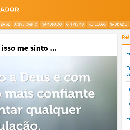
IZADE
ANIVERSÁRIO
NAMORADO
OTIMISMO
REFLEXÃO
SAUDADE
Rel
sso me sinto ...
F
F
c
F
F
F