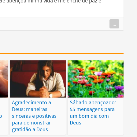
le abençoa minha vida e me enche de paz e
...
Agradecimento a
Sábado abençoado:
Deus: maneiras
55 mensagens para
o
sinceras e positivas
um bom dia com
para demonstrar
Deus
gratidão a Deus