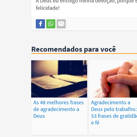
A Deus eu entrego minha devoção, porque E
felicidade!
Recomendados para você
As 48 melhores frases
Agradecimento a
de agradecimento a
Deus pelo trabalho:
Deus
53 frases de gratidã
e fé