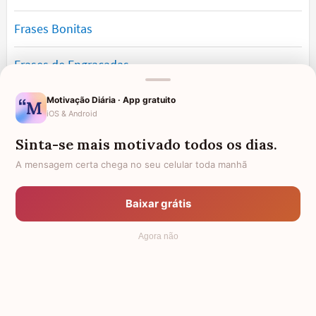
Frases Bonitas
Frases de Engraçadas
Frases Românticas
Motivação Diária · App gratuito
iOS & Android
Frases de Reflexão
Sinta-se mais motivado todos os dias.
A mensagem certa chega no seu celular toda manhã
Frases Lindas
Baixar grátis
Frases de Vida
Agora não
© 2006 - 2026
7Graus
- Mundo das Mensagens, by Pensador: as
mais lindas mensagens da internet.