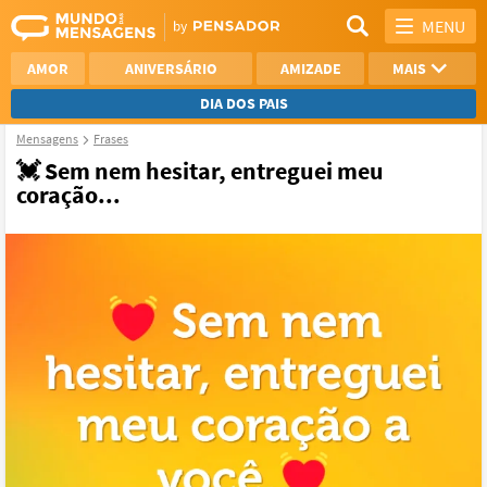
MENU
AMOR
ANIVERSÁRIO
AMIZADE
MAIS
DIA DOS PAIS
Mensagens
Frases
REFLEXÃO
AGRADECIMENTO
💓 Sem nem hesitar, entreguei meu
coração...
SAUDADE
OTIMISMO
NAMORO
VER TODAS