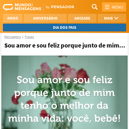
MENU
AMOR
ANIVERSÁRIO
AMIZADE
MAIS
DIA DOS PAIS
Mensagens
Frases
REFLEXÃO
AGRADECIMENTO
Sou amor e sou feliz porque junto de mim...
SAUDADE
OTIMISMO
NAMORO
VER TODAS