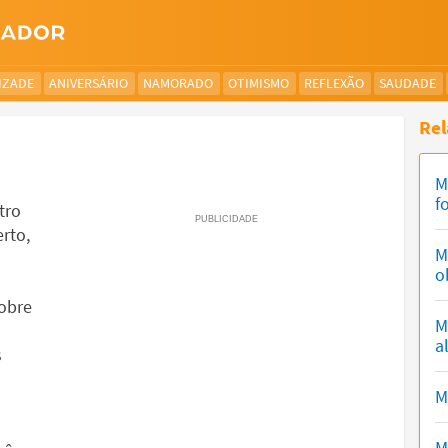
IZADE
ANIVERSÁRIO
NAMORADO
OTIMISMO
REFLEXÃO
SAUDADE
Rel
M
f
tro
rto,
M
o
sobre
M
a
s
a
M
M