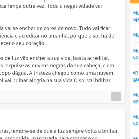
ficar limpa outra vez. Toda a negatividade vai
Me
ap
vida vai se encher de cores de novo. Tudo vai ficar
Me
ciência e acreditar no amanhã, porque o sol há de
uecer o seu coração.
Me
co
s de luz vão encher a sua vida, basta acreditar.
s, expulse as nuvens negras da sua cabeça, e em
63
em copo dágua. A tristeza chegou como uma nuvem
gr
 vai brilhar alegria na sua vida.O sol vai brilhar
Me
...
ex
Me
co
as, lembre-se de que a luz sempre volta a brilhar.
, escondida, mascarada para crescer e se
Me