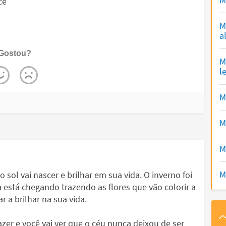
cê
M
a
Gostou?
M
l
M
M
M
M
o sol vai nascer e brilhar em sua vida. O inverno foi
era está chegando trazendo as flores que vão colorir a
r a brilhar na sua vida.
zer e você vai ver que o céu nunca deixou de ser