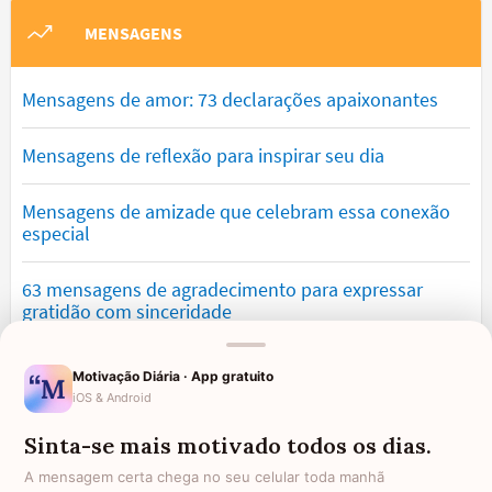
MENSAGENS
Mensagens de amor: 73 declarações apaixonantes
Mensagens de reflexão para inspirar seu dia
Mensagens de amizade que celebram essa conexão
especial
63 mensagens de agradecimento para expressar
gratidão com sinceridade
Mensagens de saudade que tocam o coração e
Motivação Diária · App gratuito
expressam falta
iOS & Android
Sinta-se mais motivado todos os dias.
Mensagens de otimismo que vão encher você de
confiança
A mensagem certa chega no seu celular toda manhã