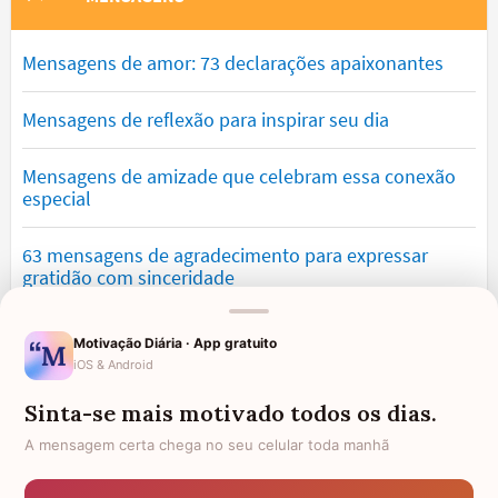
Mensagens de amor: 73 declarações apaixonantes
Mensagens de reflexão para inspirar seu dia
Mensagens de amizade que celebram essa conexão
especial
63 mensagens de agradecimento para expressar
gratidão com sinceridade
Mensagens de saudade que tocam o coração e
Motivação Diária · App gratuito
expressam falta
iOS & Android
Sinta-se mais motivado todos os dias.
Mensagens de otimismo que vão encher você de
confiança
A mensagem certa chega no seu celular toda manhã
Mensagens para namorado: declare o seu amor com