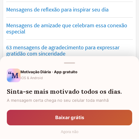
Mensagens de reflexão para inspirar seu dia
Mensagens de amizade que celebram essa conexão
especial
63 mensagens de agradecimento para expressar
gratidão com sinceridade
Mensagens de saudade que tocam o coração e
Motivação Diária · App gratuito
expressam falta
iOS & Android
Sinta-se mais motivado todos os dias.
Mensagens de otimismo que vão encher você de
confiança
A mensagem certa chega no seu celular toda manhã
Mensagens para namorado: declare o seu amor com
Baixar grátis
palavras lindas
Agora não