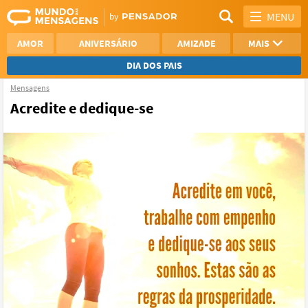
MENU
AMOR
ANIVERSÁRIO
AMIZADE
MAIS
DIA DOS PAIS
Mensagens
REFLEXÃO
AGRADECIMENTO
Acredite e dedique-se
SAUDADE
OTIMISMO
NAMORO
VER TODAS