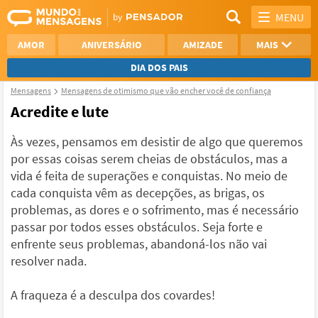
MENU
AMOR
ANIVERSÁRIO
AMIZADE
MAIS
DIA DOS PAIS
Mensagens
Mensagens de otimismo que vão encher você de confiança
REFLEXÃO
AGRADECIMENTO
Acredite e lute
SAUDADE
OTIMISMO
Às vezes, pensamos em desistir de algo que queremos
por essas coisas serem cheias de obstáculos, mas a
NAMORO
VER TODAS
vida é feita de superações e conquistas. No meio de
cada conquista vêm as decepções, as brigas, os
problemas, as dores e o sofrimento, mas é necessário
passar por todos esses obstáculos. Seja forte e
enfrente seus problemas, abandoná-los não vai
resolver nada.
A fraqueza é a desculpa dos covardes!