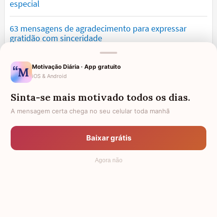
especial
63 mensagens de agradecimento para expressar
gratidão com sinceridade
Mensagens de saudade que tocam o coração e
Motivação Diária · App gratuito
expressam falta
iOS & Android
Sinta-se mais motivado todos os dias.
Mensagens para namorado: declare o seu amor com
palavras lindas
A mensagem certa chega no seu celular toda manhã
Mensagens de felicidade e reflexão cheias de
Baixar grátis
significado e inspiração
Agora não
© 2006 - 2026
7Graus
- Mundo das Mensagens, by Pensador: as
mais lindas mensagens da internet.