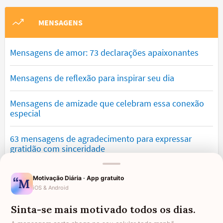
MENSAGENS
Mensagens de amor: 73 declarações apaixonantes
Mensagens de reflexão para inspirar seu dia
Mensagens de amizade que celebram essa conexão
especial
63 mensagens de agradecimento para expressar
gratidão com sinceridade
Mensagens de saudade que tocam o coração e
Motivação Diária · App gratuito
expressam falta
iOS & Android
Sinta-se mais motivado todos os dias.
Mensagens de otimismo que vão encher você de
confiança