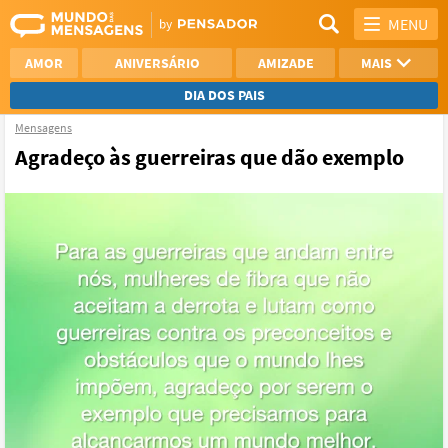
MENU
AMOR
ANIVERSÁRIO
AMIZADE
MAIS
DIA DOS PAIS
Mensagens
REFLEXÃO
AGRADECIMENTO
Agradeço às guerreiras que dão exemplo
SAUDADE
OTIMISMO
NAMORO
VER TODAS