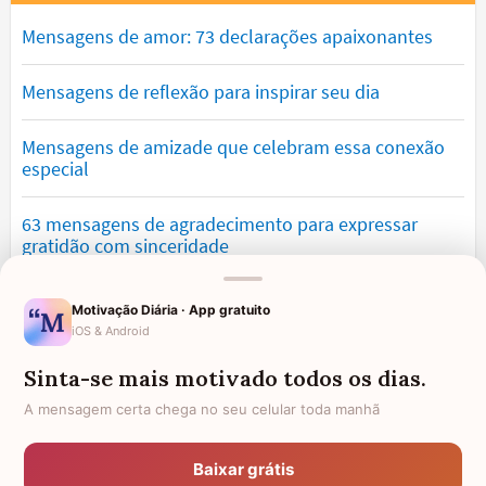
Mensagens de amor: 73 declarações apaixonantes
Mensagens de reflexão para inspirar seu dia
Mensagens de amizade que celebram essa conexão
especial
63 mensagens de agradecimento para expressar
gratidão com sinceridade
Mensagens de saudade que tocam o coração e
Motivação Diária · App gratuito
expressam falta
iOS & Android
Sinta-se mais motivado todos os dias.
Mensagens de otimismo que vão encher você de
confiança
A mensagem certa chega no seu celular toda manhã
Mensagens para namorado: declare o seu amor com
Baixar grátis
palavras lindas