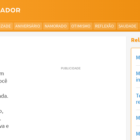
IZADE
ANIVERSÁRIO
NAMORADO
OTIMISMO
REFLEXÃO
SAUDADE
Rel
M
um
M
i
você
T
ada.
r
o,
M
.
va e
M