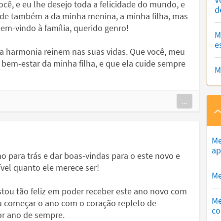
ê, e eu lhe desejo toda a felicidade do mundo, e
d
nde também a da minha menina, a minha filha, mas
em-vindo à família, querido genro!
M
e
 a harmonia reinem nas suas vidas. Que você, meu
e bem-estar da minha filha, e que ela cuide sempre
M
...
Me
ap
o para trás e dar boas-vindas para o este novo e
ível quanto ele merece ser!
Me
 estou tão feliz em poder receber este ano novo com
Me
ou começar o ano com o coração repleto de
co
or ano de sempre.