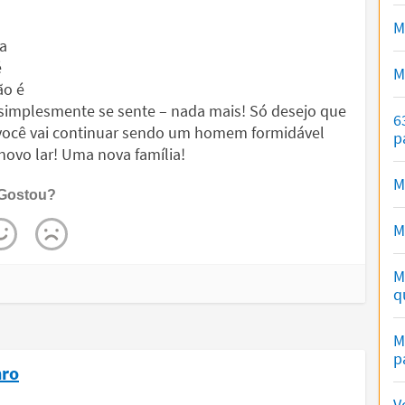
M
a
é
M
ão é
, simplesmente se sente – nada mais! Só desejo que
6
 você vai continuar sendo um homem formidável
p
 novo lar! Uma nova família!
M
Gostou?
M
M
q
M
p
nro
V