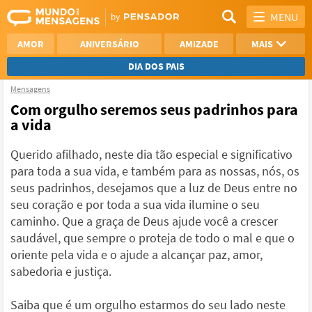
MENU
AMOR
ANIVERSÁRIO
AMIZADE
MAIS
DIA DOS PAIS
Mensagens
REFLEXÃO
AGRADECIMENTO
Com orgulho seremos seus padrinhos para
a vida
SAUDADE
OTIMISMO
Querido afilhado, neste dia tão especial e significativo
NAMORO
VER TODAS
para toda a sua vida, e também para as nossas, nós, os
seus padrinhos, desejamos que a luz de Deus entre no
seu coração e por toda a sua vida ilumine o seu
caminho. Que a graça de Deus ajude você a crescer
saudável, que sempre o proteja de todo o mal e que o
oriente pela vida e o ajude a alcançar paz, amor,
sabedoria e justiça.
Saiba que é um orgulho estarmos do seu lado neste