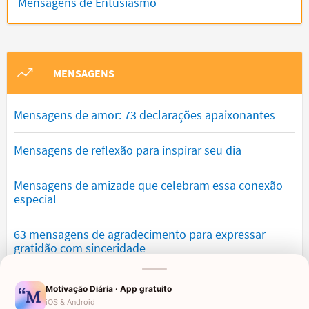
Mensagens de Entusiasmo
MENSAGENS
Mensagens de amor: 73 declarações apaixonantes
Mensagens de reflexão para inspirar seu dia
Mensagens de amizade que celebram essa conexão
especial
63 mensagens de agradecimento para expressar
gratidão com sinceridade
Mensagens de saudade que tocam o coração e
Motivação Diária · App gratuito
expressam falta
iOS & Android