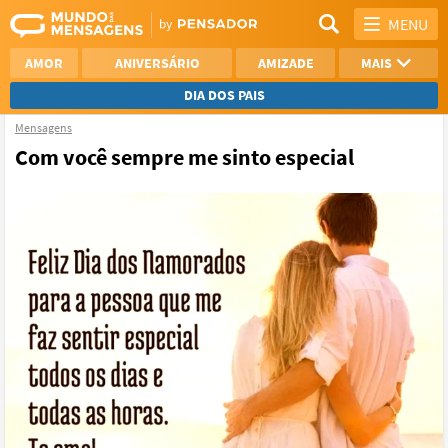
MENU
AMOR
ANIVERSÁRIO
AMIZADE
MAIS
DIA DOS PAIS
Mensagens
REFLEXÃO
AGRADECIMENTO
Com você sempre me sinto especial
SAUDADE
OTIMISMO
NAMORO
VER TODAS