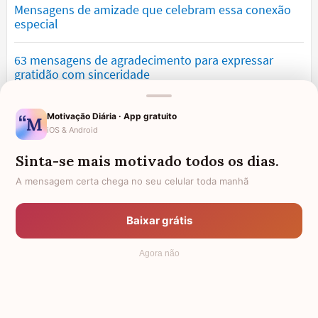
Mensagens de amizade que celebram essa conexão
especial
63 mensagens de agradecimento para expressar
gratidão com sinceridade
Mensagens de saudade que tocam o coração e
Motivação Diária · App gratuito
expressam falta
iOS & Android
Sinta-se mais motivado todos os dias.
Mensagens de otimismo que vão encher você de
confiança
A mensagem certa chega no seu celular toda manhã
Mensagens para namorado: declare o seu amor com
Baixar grátis
palavras lindas
Agora não
© 2006 - 2026
7Graus
- Mundo das Mensagens, by Pensador: as