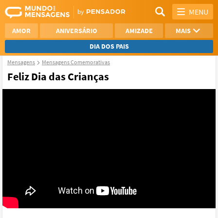
MENU
AMOR
ANIVERSÁRIO
AMIZADE
MAIS
DIA DOS PAIS
Mensagens
Mensagens Comemorativas
REFLEXÃO
AGRADECIMENTO
Feliz Dia das Crianças
SAUDADE
OTIMISMO
NAMORO
VER TODAS