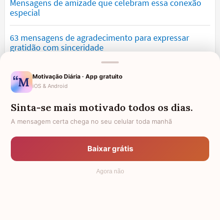
Mensagens de amizade que celebram essa conexão
especial
63 mensagens de agradecimento para expressar
gratidão com sinceridade
Mensagens de saudade que tocam o coração e
Motivação Diária · App gratuito
expressam falta
iOS & Android
Sinta-se mais motivado todos os dias.
Mensagens de otimismo que vão encher você de
confiança
A mensagem certa chega no seu celular toda manhã
Mensagens para namorado: declare o seu amor com
Baixar grátis
palavras lindas
Agora não
© 2006 - 2026
7Graus
- Mundo das Mensagens, by Pensador: as
mais lindas mensagens da internet.