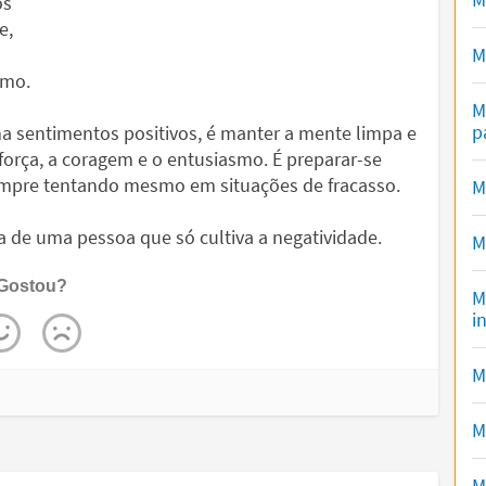
os
e,
M
smo.
M
p
ma sentimentos positivos, é manter a mente limpa e
 força, a coragem e o entusiasmo. É preparar-se
empre tentando mesmo em situações de fracasso.
M
a de uma pessoa que só cultiva a negatividade.
M
Gostou?
M
i
M
M
M