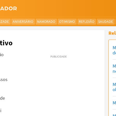
IZADE
ANIVERSÁRIO
NAMORADO
OTIMISMO
REFLEXÃO
SAUDADE
Rel
tivo
M
d
ão
M
n
ssos
M
o
 de
M
i
M