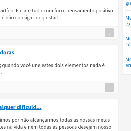
gr
martírio. Encare tudo com foco, pensamento positivo
cê não consiga conquistar!
Me
ex
...
Me
co
edoras
Me
; quando você une estes dois elementos nada é
er
.
...
quer dificuld...
entimos por não alcançarmos todas as nossas metas
es na vida e nem todas as pessoas desejam nosso