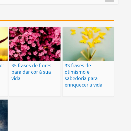
o:
35 frases de flores
33 frases de
para dar cor à sua
otimismo e
vida
sabedoria para
enriquecer a vida