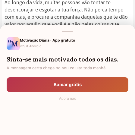
Ao longo da vida, muitas pessoas vão tentar te
desencorajar e esgotar a tua força. Não perca tempo
com elas, e procure a companhia daquelas que te dão
valor por aquilo que você é e não pelas coisas que
você tem. Essas pessoas serão a tua força.
Motivação Diária · App gratuito
iOS & Android
Sinta-se mais motivado todos os dias.
O Verdadeiro Otimista
A mensagem certa chega no seu celular toda manhã
O verdadeiro otimista tem o dom de saber que algo vai
dar certo não por presunção, mas simplesmente por
Baixar grátis
acreditar que a força que define o que vai dar certo ou
errado em sua vida está em seu interior, em suas
Agora não
competências, em sua fé.
(Luis Alves)