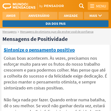
MENU
AMOR
ANIVERSÁRIO
AMIZADE
MAIS
DIA DOS PAIS
Mensagens
Mensagens de otimismo que vão encher você de confiança
REFLEXÃO
AGRADECIMENTO
Mensagens de Positividade
SAUDADE
OTIMISMO
Sintonize o pensamento positivo
NAMORO
VER TODAS
Coisas boas acontecem. Às vezes, precisamos nos
esforçar muito para ver os frutos do nosso trabalho
crescerem e para podermos colher. Mas pense que até
a colheita do sucesso e da felicidade exige dedicação. É
preciso manter o pensamento otimista, e sempre
sintonizado em coisas positivas.
Não faça nada por fazer. Quando entrar numa batalha,
dê o seu melhor. Se você não ganhar desta vez, estará