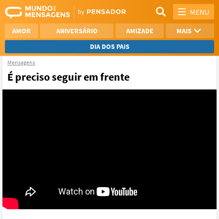
MENU
AMOR
ANIVERSÁRIO
AMIZADE
MAIS
DIA DOS PAIS
Mensagens
REFLEXÃO
AGRADECIMENTO
É preciso seguir em frente
SAUDADE
OTIMISMO
NAMORO
VER TODAS