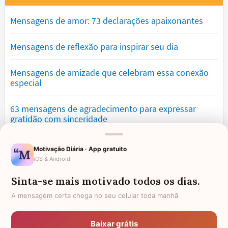
Mensagens de amor: 73 declarações apaixonantes
Mensagens de reflexão para inspirar seu dia
Mensagens de amizade que celebram essa conexão
especial
63 mensagens de agradecimento para expressar
gratidão com sinceridade
Mensagens de saudade que tocam o coração e
Motivação Diária · App gratuito
expressam falta
iOS & Android
Sinta-se mais motivado todos os dias.
Mensagens de otimismo que vão encher você de
confiança
A mensagem certa chega no seu celular toda manhã
Mensagens para namorado: declare o seu amor com
Baixar grátis
palavras lindas