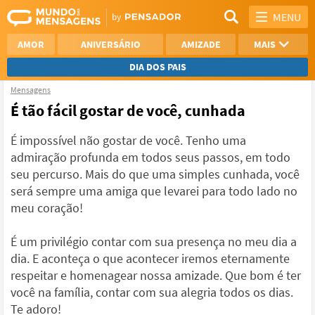
MENU
AMOR
ANIVERSÁRIO
AMIZADE
MAIS
DIA DOS PAIS
Mensagens
REFLEXÃO
AGRADECIMENTO
É tão fácil gostar de você, cunhada
SAUDADE
OTIMISMO
É impossível não gostar de você. Tenho uma
admiração profunda em todos seus passos, em todo
NAMORO
VER TODAS
seu percurso. Mais do que uma simples cunhada, você
será sempre uma amiga que levarei para todo lado no
meu coração!
É um privilégio contar com sua presença no meu dia a
dia. E aconteça o que acontecer iremos eternamente
respeitar e homenagear nossa amizade. Que bom é ter
você na família, contar com sua alegria todos os dias.
Te adoro!